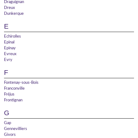
Draguignan
Dreux
Dunkerque
E
Echirolles
Epinal
Epinay
Evreux
Evry
F
Fontenay-sous-Bois
Franconville
Fréjus
Frontignan
G
Gap
Gennevilliers
Givors