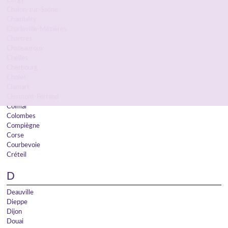
Cergy
Chalon-sur-Saône
Chambéry
Charleville-Mézières
Chartres
Chateauroux
Chelles
Cherbourg
Cholet
Clamart
Clermont-Ferrand
Colmar
Colombes
Compiègne
Corse
Courbevoie
Créteil
D
Deauville
Dieppe
Dijon
Douai