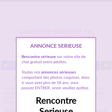
ANNONCE SERIEUSE
Rencontre sérieuse
sur notre site de
chat gratuit entre adultes.
Baisez gratuit !
Proche de vous
Les villes
Toutes nos
annonces sérieuses
Les rencontres par villes
comportent des photos coquines, donc
si vous avez plus de 18 ans, vous
pouvez ENTRER, sinon veuillez quittez.
Dans cette rubrique de notre site
Annonce-sérieuse.fr
vous allez pouvoir
directement sélectionner la ville de votre choix afin de trouver l’annonce
disponible qui vous convient le mieux, et entamer un dialogue dans le but
Rencontre
de faire une rencontre.
Serieuse
N’oubliez pas que l’inscription pour accéder aux infos privées des femmes