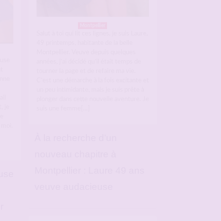
Montpellier
Salut à toi qui lit ces lignes, je suis Laure,
49 printemps, habitante de la belle
Montpellier. Veuve depuis quelques
euse
années, j’ai décidé qu’il était temps de
t
tourner la page et de refaire ma vie.
onne
C’est une démarche à la fois excitante et
un peu intimidante, mais je suis prête à
il
plonger dans cette nouvelle aventure. Je
, je
suis une femme[…]
ce
 moi.
À la recherche d’un
nouveau chapitre à
Montpellier : Laure 49 ans
use
veuve audacieuse
r