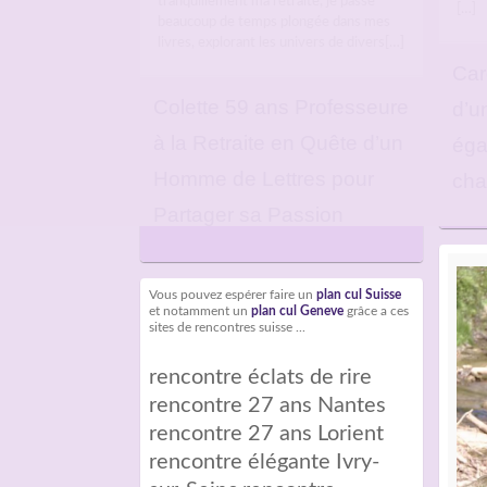
tranquillement ma retraite, je passe
[…]
beaucoup de temps plongée dans mes
livres, explorant les univers de divers[…]
Car
Colette 59 ans Professeure
d’u
à la Retraite en Quête d’un
éga
Homme de Lettres pour
cha
Partager sa Passion
Vous pouvez espérer faire un
plan cul Suisse
et notamment un
plan cul Geneve
grâce a ces
sites de rencontres suisse ...
rencontre éclats de rire
rencontre 27 ans Nantes
rencontre 27 ans Lorient
rencontre élégante Ivry-