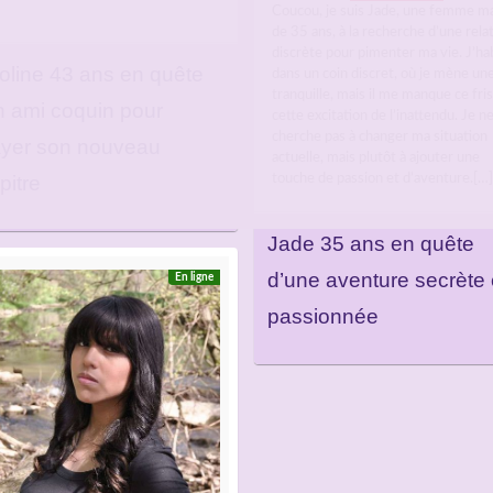
Coucou, je suis Jade, une femme m
de 35 ans, à la recherche d’une rela
discrète pour pimenter ma vie. J’ha
oline 43 ans en quête
dans un coin discret, où je mène une
tranquille, mais il me manque ce fri
n ami coquin pour
cette excitation de l’inattendu. Je n
cherche pas à changer ma situation
yer son nouveau
actuelle, mais plutôt à ajouter une
touche de passion et d’aventure.[…]
pitre
Jade 35 ans en quête
d’une aventure secrète 
En ligne
passionnée