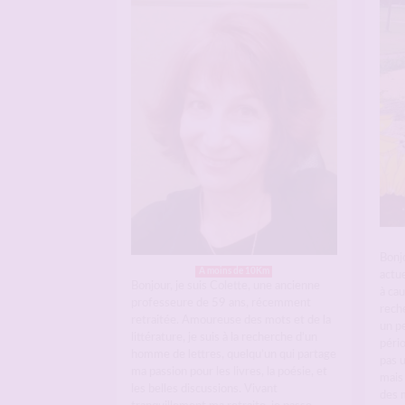
Bonjo
A moins de 10Km
actue
Bonjour, je suis Colette, une ancienne
à cau
professeure de 59 ans, récemment
rech
retraitée. Amoureuse des mots et de la
un pe
littérature, je suis à la recherche d’un
péri
homme de lettres, quelqu’un qui partage
pas u
ma passion pour les livres, la poésie, et
mais 
les belles discussions. Vivant
des 