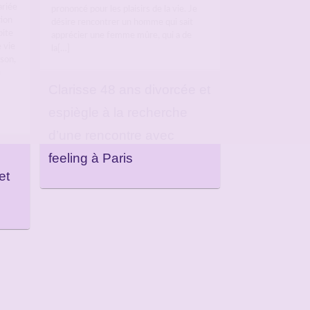
ariée
prononcé pour les plaisirs de la vie. Je
tion
désire rencontrer un homme qui sait
bite
apprécier une femme mûre, qui a de
 vie
la[…]
sson,
e
Clarisse 48 ans divorcée et
espiègle à la recherche
d’une rencontre avec
feeling à Paris
et