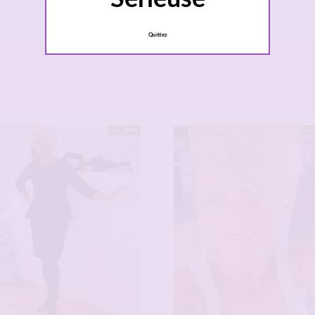
Toutes les femmes sérieuses
»
Occitanie
»
Montpellier
Quittez
En ligne
En 