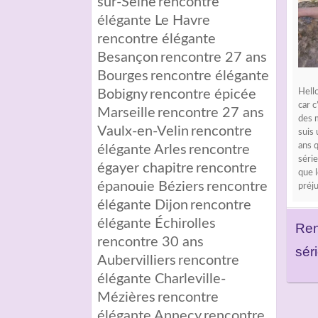
sur-Seine
rencontre
élégante Le Havre
rencontre élégante
Besançon
rencontre 27 ans
Bourges
rencontre élégante
Bobigny
rencontre épicée
Hello
car c
Marseille
rencontre 27 ans
des m
Vaulx-en-Velin
rencontre
suis
ans q
élégante Arles
rencontre
séri
égayer chapitre
rencontre
que l
épanouie Béziers
rencontre
préju
élégante Dijon
rencontre
élégante Échirolles
Ren
rencontre 30 ans
sér
Aubervilliers
rencontre
élégante Charleville-
Mézières
rencontre
élégante Annecy
rencontre