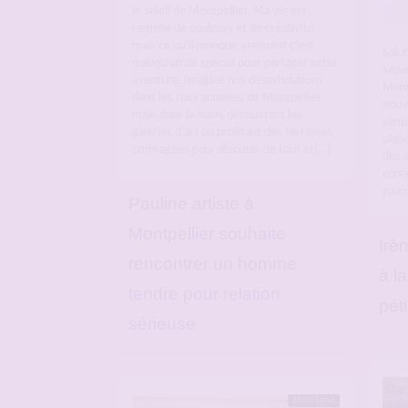
le soleil de Montpellier. Ma vie est
remplie de couleurs et de créativité,
mais ce qu’il manque vraiment c’est
Salut
quelqu’un de spécial pour partager cette
sépar
aventure. Imagine nos déambulations
Montp
dans les rues animées de Montpellier,
nouv
main dans la main, découvrant les
simpl
galeries d’art ou profitant des terrasses
plais
ombragées pour discuter de tout et[…]
des 
corre
tourn
Pauline artiste à
Montpellier souhaite
Irè
rencontrer un homme
à l
tendre pour relation
pét
sérieuse
Hors ligne