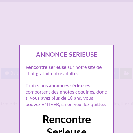
ANNONCE SERIEUSE
Rencontre sérieuse
sur notre site de
Baisez gratuit !
Proche de vous
Les villes
chat gratuit entre adultes.
Toutes nos
annonces sérieuses
comportent des photos coquines, donc
si vous avez plus de 18 ans, vous
pouvez ENTRER, sinon veuillez quittez.
 sorte de l’ordinaire. Toutes nos
annonces à Montpellier
sont gratuites, il te s
Rencontre
Serieuse