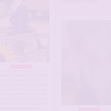
S’Amuser à Deux
En 
A moins de 10Km
ur, je m’appelle Caroline, 43 ans,
llement en pleine transition de vie
se d’une séparation. Je suis à la
erche d’un ami coquin pour ajouter
u de piquant et de joie dans cette
ode de changement. Je ne cherche
ne relation sérieuse tout de suite,
plutôt quelqu’un avec qui partager
moments de complicité, des rires,
A moins de 10Km