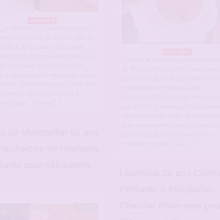
Montpellier
, je suis Irène, 55 ans, récemment
ée et résidente de la belle ville de
ellier. Je me lance dans cette
Montpellier
elle étape de ma vie avec une envie
Coucou, je suis Laurence, une coiff
e : m’amuser et redécouvrir le
de 39 ans à Montpellier, fraîchemen
ir de la compagnie masculine. Après
divorcée et prête à m’amuser en b
années dans une relation qui ne me
compagnie! Je me suis assez
spondait plus, je suis prête à
sérieusement consacrée à mon trava
er la page. Je veux[…]
ces dernières années, et maintenant
veux profiter de la vie, de préféren
avec un partenaire aussi enjoué que
ne de Montpellier 55 ans
Dans la vie, je suis dynamique et
créative, toujours à la[…]
a recherche de moments
illants post-séparation
Laurence 39 ans Coiffe
Pétillante à Montpellier
Cherche Partenaire pou
En ligne