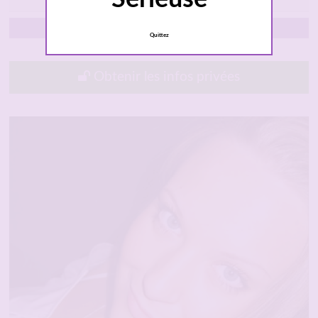
Montpellier
Quittez
Obtenir les infos privées