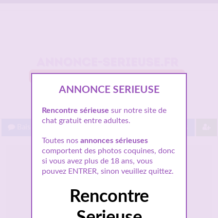
ANNONCE SERIEUSE
Rencontre sérieuse
sur notre site de
chat gratuit entre adultes.
Baisez gratuit !
Proche de vous
Les villes
Toutes nos
annonces sérieuses
comportent des photos coquines, donc
Pauline artiste à
si vous avez plus de 18 ans, vous
Montpellier souhaite
pouvez ENTRER, sinon veuillez quittez.
rencontrer un homme
Rencontre
tendre pour relation
sérieuse
Serieuse