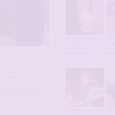
Pauline artiste à Bobigny
Marti
souhaite rencontrer un
Foyer
homme tendre pour
d’un 
relation sérieuse
Parta
Vie
tions du passé ne m’ont pas fait
e voulais plus ! Aujourd’hui je
se.
turlurer des toiles tout en
 la main dans notre belle ville.
ouceur !
es soient oubliées au profit
Laura avocate à Mantes-
Laura