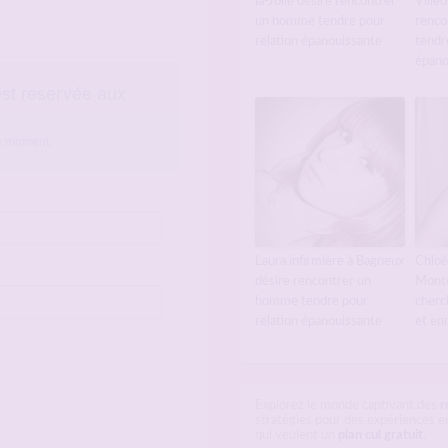
la-Jolie désire rencontrer
Ville
un homme tendre pour
renco
relation épanouissante
tendr
épano
Laura infirmière à Bagneux
Chloé
désire rencontrer un
Monté
homme tendre pour
cherc
relation épanouissante
et en
Explorez le monde captivant des
r
stratégies pour des expériences en
qui veulent un
plan cul gratuit
.