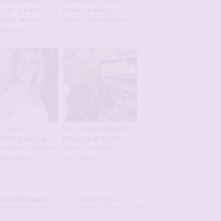
urbanne désire
désire rencontrer un
ntrer un homme
homme tendre pour
e pour relation
relation épanouissante
uissante
 coquine à
Chloé coquine à Biarritz
limar photographe
photographe cherche
he relation sérieuse
relation sérieuse et
richissante
enrichissante
encontres cougars
: conseils, témoignages, et
richissantes et surtout trouver les meilleurs cougars