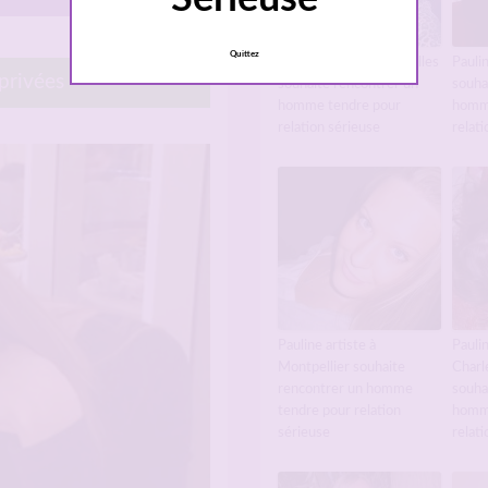
Quittez
Pauline artiste à Échirolles
Pauli
 privées
souhaite rencontrer un
souha
homme tendre pour
homm
relation sérieuse
relati
Pauline artiste à
Paulin
Montpellier souhaite
Charl
rencontrer un homme
souha
tendre pour relation
homm
sérieuse
relati