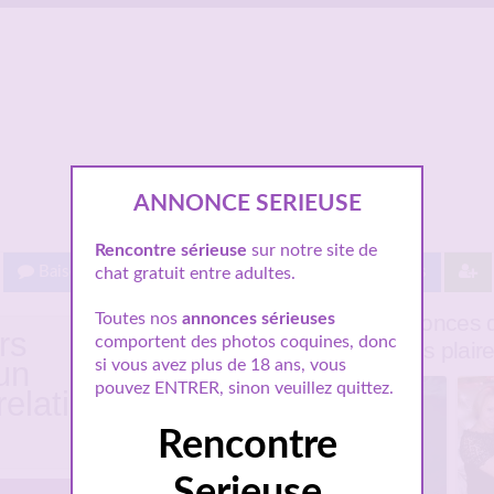
ANNONCE SERIEUSE
Rencontre sérieuse
sur notre site de
Baisez gratuit !
Proche de vous
Les villes
chat gratuit entre adultes.
Quelques annonces d
Toutes nos
annonces sérieuses
rs
comportent des photos coquines, donc
pourraient vous plair
un
si vous avez plus de 18 ans, vous
pouvez ENTRER, sinon veuillez quittez.
elation
Rencontre
Serieuse