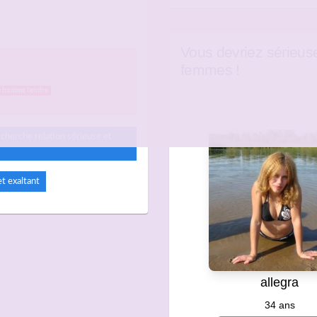
Vous devriez sérieus
femmes !
e homme tendre
 cherche relation sérieuse et
t exaltant