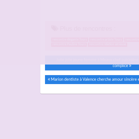
Plus de rencontres :
rencontre élégante Tours
rencontre artiste Tours
rencontr
rencontre Pauline Tours
rencontre relation sérieuse
Julie jolie jeune femme à Meaux chef cuisinière
complice
Marion dentiste à Valence cherche amour sincère e