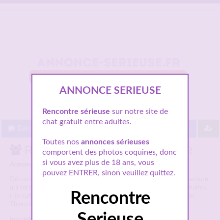
ANNONCE SERIEUSE
Rencontre sérieuse
sur notre site de
chat gratuit entre adultes.
Baisez gratuit !
Proche de vous
Les villes
Toutes nos
annonces sérieuses
Rencontres sérieuses : Thionville
comportent des photos coquines, donc
si vous avez plus de 18 ans, vous
Annonces rencontres sérieuses à Thionville.
pouvez ENTRER, sinon veuillez quittez.
Découvre toutes les
annonces sérieuses à Thionville
pour une aventure
qui sorte de l’ordinaire. Toutes nos
annonces à Thionville
sont gratuites,
Rencontre
il te suffit de t’inscrire pour entrer en contacts avec les femmes de
Thionville.
Serieuse
Inscription gratuite ici