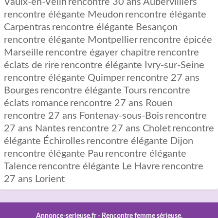
Vaulx-en-Velin
rencontre 30 ans Aubervilliers
rencontre élégante Meudon
rencontre élégante
Carpentras
rencontre élégante Besançon
rencontre élégante Montpellier
rencontre épicée
Marseille
rencontre égayer chapitre
rencontre
éclats de rire
rencontre élégante Ivry-sur-Seine
rencontre élégante Quimper
rencontre 27 ans
Bourges
rencontre élégante Tours
rencontre
éclats romance
rencontre 27 ans Rouen
rencontre 27 ans Fontenay-sous-Bois
rencontre
27 ans Nantes
rencontre 27 ans Cholet
rencontre
élégante Échirolles
rencontre élégante Dijon
rencontre élégante Pau
rencontre élégante
Talence
rencontre élégante Le Havre
rencontre
27 ans Lorient
Annonce-serieuse.fr -
Rencontre femme sérieuse.