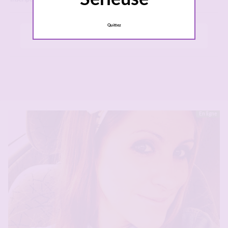
Quittez
Toutes les femmes sérieuses
»
Grand Est
»
Thionville
En ligne