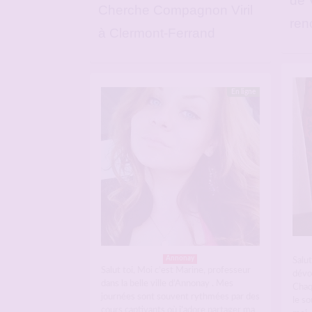
de 
Cherche Compagnon Viril
ren
à Clermont-Ferrand
En ligne
Annonay
Salut
Salut toi, Moi c’est Marine, professeur
dévo
dans la belle ville d’Annonay . Mes
Chaq
journées sont souvent rythmées par des
le so
cours captivants où j’adore partager ma