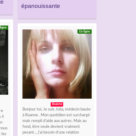
te
épanouissante
ligne
En ligne
Roanne
Bonjour toi, Je suis Julia, médecin basée
re
à Roanne . Mon quotidien est surchargé
 il
mais rempli d’aide aux autres. Mais au
on
fond, être seule devient vraiment
 nous
pesant… j’ai besoin d’une relation
 les