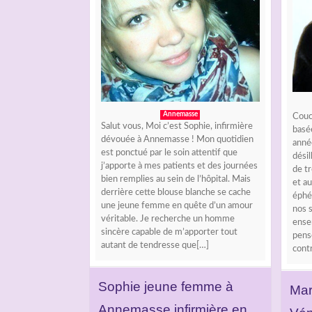
Annemasse
Couc
Salut vous, Moi c’est Sophie, infirmière
basée
dévouée à Annemasse ! Mon quotidien
année
est ponctué par le soin attentif que
désil
j’apporte à mes patients et des journées
de tr
bien remplies au sein de l’hôpital. Mais
et au
derrière cette blouse blanche se cache
éphé
une jeune femme en quête d’un amour
nos s
véritable. Je recherche un homme
ense
sincère capable de m’apporter tout
pensé
autant de tendresse que[…]
contr
Sophie jeune femme à
Mar
Annemasse infirmière en