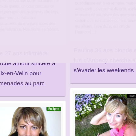
c’est la solitude qui m’accueille. J’ai
quotidienne est bien remplie, mais l
in de quelqu’un pour combler ce
weekends, je veux me divertir, expl
 et partager des moments sincères.
et pourquoi pas, vivre des moment
ine-nous, se baladant
coquins. Je suis attirée par les ho
uillement dans le parc après une
qui aiment l’aventure, qui ont de
ée fatigante. Nos mains se frôlant,
l’humour[…]
Pauline 36 ans blonde e
ce 27 ans infirmière
fun d’Annecy cherche à
rche amour sincère à
s’évader les weekends
lx-en-Velin pour
menades au parc
Hors 
En ligne