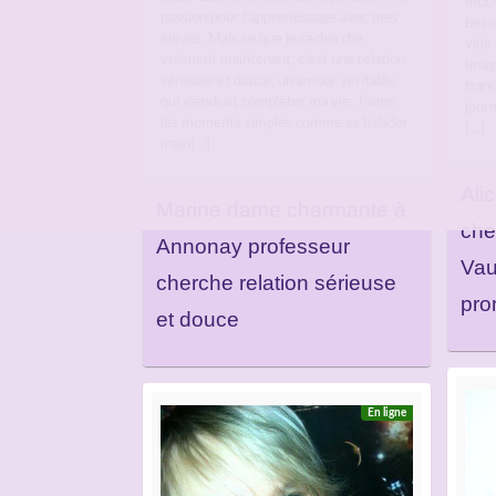
moi, 
passion pour l’apprentissage avec mes
beso
élèves. Mais ce que je recherche
vide
vraiment maintenant, c’est une relation
Imag
sérieuse et douce, un amour véritable
tranq
qui viendrait compléter ma vie. J’aime
journ
les moments simples comme se balader
[…]
main[…]
Ali
Marine dame charmante à
che
Annonay professeur
Vau
cherche relation sérieuse
pro
et douce
En ligne