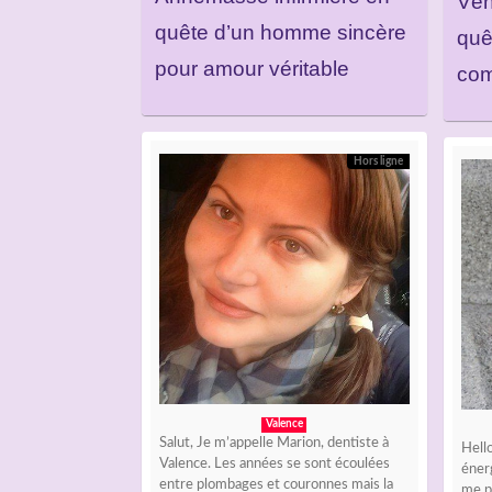
Vén
quête d’un homme sincère
quê
pour amour véritable
com
Hors ligne
Valence
Salut, Je m’appelle Marion, dentiste à
Hello
Valence. Les années se sont écoulées
énerg
entre plombages et couronnes mais la
me p