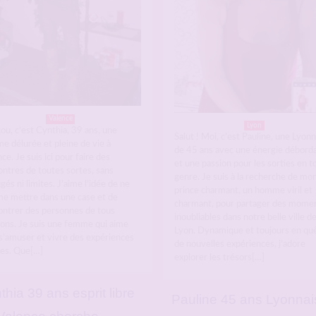
Valence
Lyon
ou, c’est Cynthia, 39 ans, une
Salut ! Moi, c’est Pauline, une Lyonn
e délurée et pleine de vie à
de 45 ans avec une énergie débord
ce. Je suis ici pour faire des
et une passion pour les sorties en t
ontres de toutes sortes, sans
genre. Je suis à la recherche de mo
gés ni limites. J’aime l’idée de ne
prince charmant, un homme viril et
me mettre dans une case et de
charmant, pour partager des mome
ontrer des personnes de tous
inoubliables dans notre belle ville d
zons. Je suis une femme qui aime
Lyon. Dynamique et toujours en qu
 s’amuser et vivre des expériences
de nouvelles expériences, j’adore
ées. Que[…]
explorer les trésors[…]
thia 39 ans esprit libre
Pauline 45 ans Lyonnai