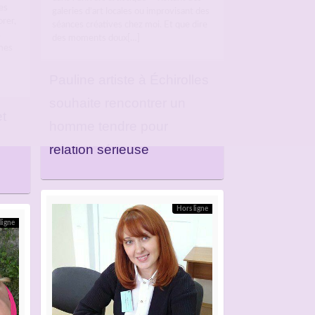
es
galeries d’art locales ou improvisant des
orer,
séances créatives chez moi. Et que dire
s
des moments doux[…]
mmes
Pauline artiste à Échirolles
souhaite rencontrer un
t
homme tendre pour
relation sérieuse
Hors ligne
ligne