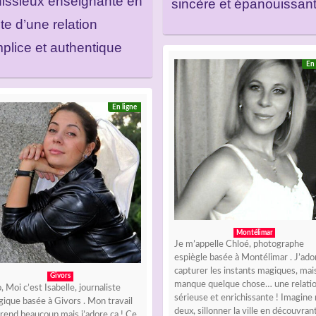
issieux enseignante en
sincère et épanouissan
te d’une relation
plice et authentique
En 
En ligne
Montélimar
Je m’appelle Chloé, photographe
espiègle basée à Montélimar . J’ado
capturer les instants magiques, mais
Givors
manque quelque chose… une relati
, Moi c’est Isabelle, journaliste
sérieuse et enrichissante ! Imagine
ique basée à Givors . Mon travail
deux, sillonner la ville en découvrant
rend beaucoup mais j’adore ça ! Ce