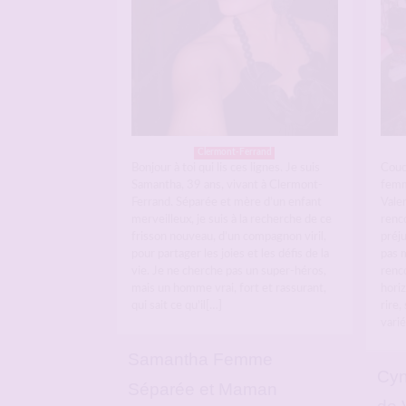
Clermont-Ferrand
Bonjour à toi qui lis ces lignes. Je suis
Couc
Samantha, 39 ans, vivant à Clermont-
femm
Ferrand. Séparée et mère d’un enfant
Valen
merveilleux, je suis à la recherche de ce
renc
frisson nouveau, d’un compagnon viril,
préju
pour partager les joies et les défis de la
pas 
vie. Je ne cherche pas un super-héros,
renc
mais un homme vrai, fort et rassurant,
hori
qui sait ce qu’il[…]
rire,
vari
Samantha Femme
Cyn
Séparée et Maman