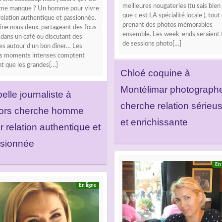
meilleures nougateries (tu sais bien
l me manque ? Un homme pour vivre
que c’est LA spécialité locale ), tout
elation authentique et passionnée.
prenant des photos mémorables
ine nous deux, partageant des fous
ensemble. Les week-ends seraient f
 dans un café ou discutant des
de sessions photo[…]
es autour d’un bon dîner… Les
ts moments intenses comptent
nt que les grandes[…]
Chloé coquine à
Montélimar photograph
elle journaliste à
cherche relation sérieu
ors cherche homme
et enrichissante
r relation authentique et
sionnée
En 
En ligne