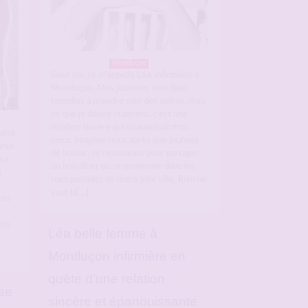
Montluçon
Salut toi, Je m’appelle Léa, infirmière à
Montluçon. Mes journées sont bien
remplies à prendre soin des autres, mais
ce que je désire vraiment, c’est une
relation sincère qui épanouirait mon
aise
cœur. Imagine-nous après une journée
ante
de boulot, se retrouvant pour partager
out
un bon dîner ou se promener dans les
n
rues paisibles de notre jolie ville. Rien ne
vaut la[…]
nts
e
ête
Léa belle femme à
Montluçon infirmière en
quête d’une relation
se
sincère et épanouissante