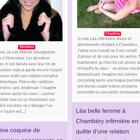
Chambéry
Je suis Léa, infirmière douce et
attentionnée résidant à Chambéry .
Vénissieux
J’aime mon travail car il est rempli
ou, Je suis Marine, enseignante
d’amour et de soin pour les autres.
 à Vénissieux. Les dernières
maintenant, je cherche cet amour q
s m’ont laissée avec leur lot de
réchauffe le cœur – un amour sincè
lusions mais je garde encore l’espoir
épanouissant. Imagine nos soirées
ouver enfin une relation complice
cocooning après une longue journée
thentique. Marre des relations
une bonne soupe maison préparée
mères sans lendemain ! Imagine
ensemble ou une petite promenade
oirées après les cours : cuisiner
mble tout en se chuchotant nos
es secrètes ou s’allonger l’un
Léa belle femme à
e l’autre en[…]
Chambéry infirmière en
ine coquine de
quête d’une relation