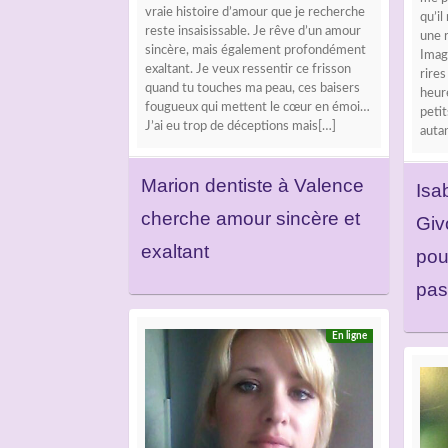
vraie histoire d’amour que je recherche
qu’i
reste insaisissable. Je rêve d’un amour
une r
sincère, mais également profondément
Imag
exaltant. Je veux ressentir ce frisson
rires
quand tu touches ma peau, ces baisers
heur
fougueux qui mettent le cœur en émoi…
peti
J’ai eu trop de déceptions mais[…]
auta
Marion dentiste à Valence
Isab
cherche amour sincère et
Giv
exaltant
pou
pas
En ligne