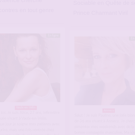
Valence cherche
Sociable en Quête de s
contres en tout genre
Prince Charmant Viril
En ligne
En 
Vaulx-en-Velin
Annecy
 toi, Je suis Alice, 27 ans, infirmière
Salut ! Je suis Pauline, une jolie blo
uée vivant à Vaulx-en-Velin.
de 36 ans vivant à Annecy. Je cherc
ue jour je soigne mes patients avec
pimenter mes weekends avec de la
urire, mais une fois rentrée chez
bonne compagnie masculine. Ma vi