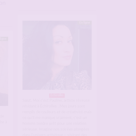
on
En ligne
ligne
Echirolles
Salut, Moi c’est Pauline, artiste rêveuse
résidant à Échirolles . Mes jours sont
remplis de couleurs et de créativité mais
nde
ce qu’il me manque vraiment, c’est un
he à
homme tendre prêt pour une relation
sérieuse. Imagine nos soirées plongées
e
dans l’univers artistique – visitant des