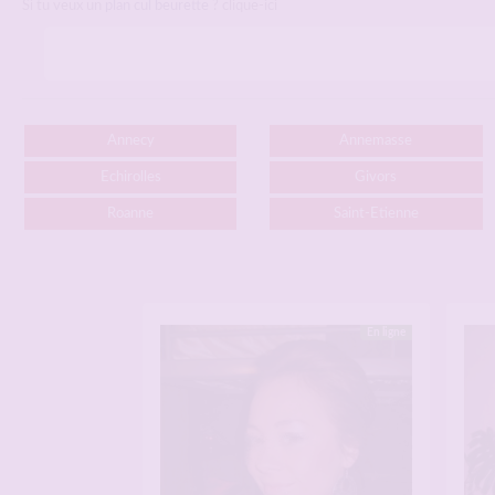
Si tu veux un
plan cul beurette
? clique-ici
Annecy
Annemasse
Echirolles
Givors
Roanne
Saint-Etienne
En ligne