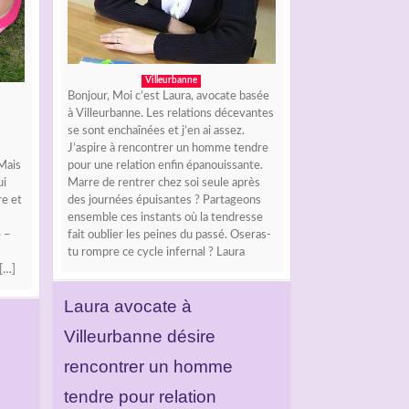
Villeurbanne
Bonjour, Moi c’est Laura, avocate basée
à Villeurbanne. Les relations décevantes
se sont enchaînées et j’en ai assez.
J’aspire à rencontrer un homme tendre
pour une relation enfin épanouissante.
 Mais
Marre de rentrer chez soi seule après
ui
des journées épuisantes ? Partageons
re et
ensemble ces instants où la tendresse
fait oublier les peines du passé. Oseras-
 –
tu rompre ce cycle infernal ? Laura
[…]
Laura avocate à
Villeurbanne désire
rencontrer un homme
tendre pour relation