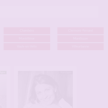
Chambéry
Clermont-Ferrand
Montélimar
Montluçon
Vaulx-en-Velin
Villeurbanne
ligne
Hors ligne