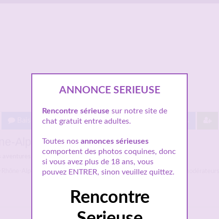
ANNONCE SERIEUSE
Rencontre sérieuse
sur notre site de
Baisez gratuit !
Proche de vous
Les villes
chat gratuit entre adultes.
ne-Alpes
Toutes nos
annonces sérieuses
comportent des photos coquines, donc
 aventures.
si vous avez plus de 18 ans, vous
pouvez ENTRER, sinon veuillez quittez.
e-Rhône-Alpes. Toutes ces
annonces sérieuses
sont validées par les modérateurs 
Rencontre
Serieuse