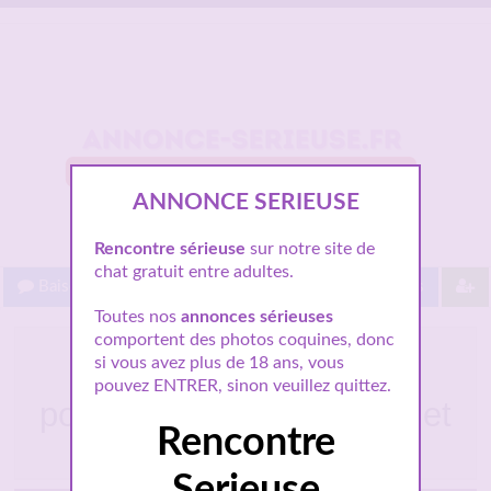
ANNONCE SERIEUSE
Rencontre sérieuse
sur notre site de
chat gratuit entre adultes.
Baisez gratuit !
Proche de vous
Les villes
Toutes nos
annonces sérieuses
comportent des photos coquines, donc
Isabelle journaliste à
si vous avez plus de 18 ans, vous
Givors cherche homme
pouvez ENTRER, sinon veuillez quittez.
pour relation authentique et
Rencontre
passionnée
Serieuse