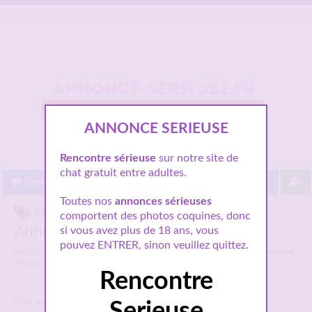
ANNONCE SERIEUSE
Rencontre sérieuse
sur notre site de
chat gratuit entre adultes.
Baisez gratuit !
Proche de vous
Les villes
Toutes nos
annonces sérieuses
rencontre homme passionné sur
comportent des photos coquines, donc
Annonce-serieuse.fr
si vous avez plus de 18 ans, vous
pouvez ENTRER, sinon veuillez quittez.
Voici tous les profils de femmes parlant de
rencontre homme passionné
,
n'hésitez pas à les consulter pour les rencontrer.
Rencontre
Si tu veux un
plan cul beurette
? clique-ici
Serieuse