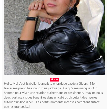
Givors
Hello, Moi c’est Isabelle, journaliste énergique basée à Givors . Mon
travail me prend beaucoup mais j’adore ça ! Ce qu’il me manque ? Un
homme pour vivre une relation authentique et passionnée. Imagine nous
deux, partageant des fous rires dans un café ou discutant des heures
autour d’un bon dîner… Les petits moments intenses comptent autant
que les grandes[…]