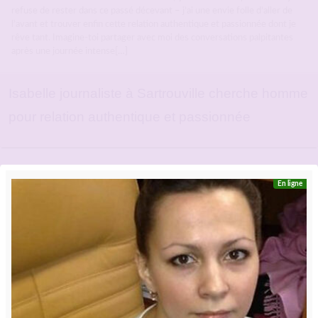
refuse de rester dans ce passé décevant – j’ai une envie folle d’aller de
l’avant et trouver enfin cette relation authentique et passionnée dont je
rêve tant. Imagine-toi partager avec moi des conversations palpitantes
après une journée intense[…]
Isabelle journaliste à Sartrouville cherche homme
pour relation authentique et passionnée
En ligne