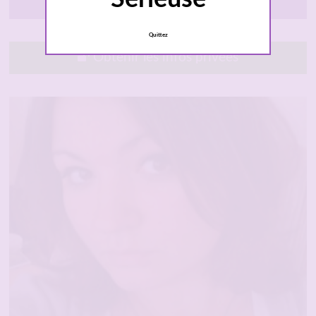
Courbevoie
Quittez
Obtenir les infos privées