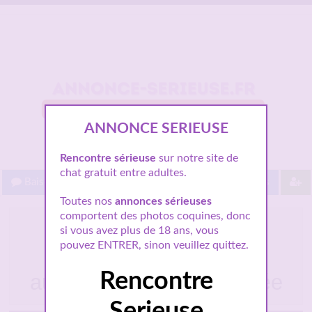
ANNONCE SERIEUSE
Rencontre sérieuse
sur notre site de
chat gratuit entre adultes.
Baisez gratuit !
Proche de vous
Les villes
Toutes nos
annonces sérieuses
comportent des photos coquines, donc
Isabelle journaliste à
si vous avez plus de 18 ans, vous
Courbevoie cherche
pouvez ENTRER, sinon veuillez quittez.
homme pour relation
Rencontre
authentique et passionnée
Serieuse