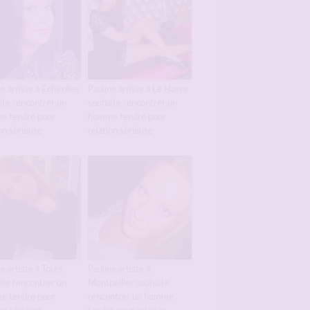
e artiste à Échirolles
Pauline artiste à Le Havre
ite rencontrer un
souhaite rencontrer un
e tendre pour
homme tendre pour
on sérieuse
relation sérieuse
e artiste à Tours
Pauline artiste à
ite rencontrer un
Montpellier souhaite
e tendre pour
rencontrer un homme