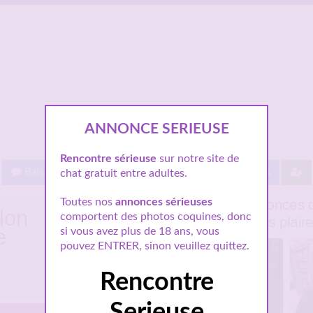
ANNONCE SERIEUSE
Rencontre sérieuse
sur notre site de
Baisez gratuit !
Proche de vous
Les villes
chat gratuit entre adultes.
Quelques annonces d
Toutes nos
annonces sérieuses
lon
comportent des photos coquines, donc
pourraient vous plair
e
si vous avez plus de 18 ans, vous
pouvez ENTRER, sinon veuillez quittez.
Rencontre
Serieuse