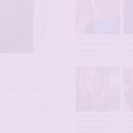
Chloé coquine à Dreux
Paulin
photographe cherche
souha
relation sérieuse et
homm
enrichissante
relati
Toulon. Après plusieurs
ssé derrière moi et enfin
e la ville pour capturer des
e nouvelle aventure à partager,
Pauline artiste à Quimper
Paulin
souhaite rencontrer un
souha
e, mais elles n’ont pas entamé
homme tendre pour
homm
nstruire un vrai projet de vie.