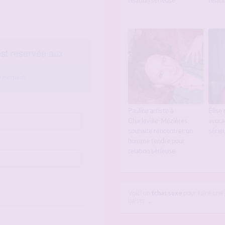
relation sérieuse
relati
Pauline artiste à
Élise
Charleville-Mézières
avoca
souhaite rencontrer un
série
homme tendre pour
relation sérieuse
Voici un
tchat sexe
pour faire une
baiser ...