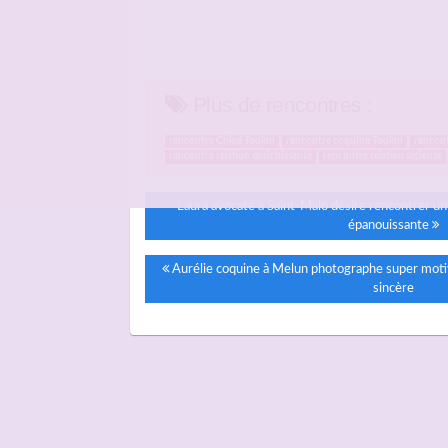
Plus de rencontres :
rencontre Chloé Toulon
rencontre coquine Toulon
rencon
rencontre relation enrichissante
rencontre relation sérieuse
Laura avocate à Saint-Malo désire rencontrer u
épanouissante
Aurélie coquine à Melun photographe super mot
sincère