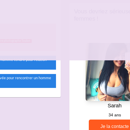
Vous devriez sérieus
femmes !
tre photographe Toulon
n homme tendre pour relation
ivée pour rencontrer un homme