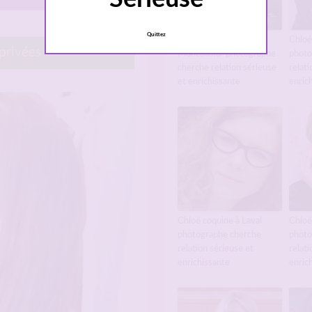
Quittez
Chloé coquine à
Chloé
 privées
Montélimar photographe
photo
cherche relation sérieuse
relati
et enrichissante
enric
Chloé coquine à Laval
Chloé
photographe cherche
photo
relation sérieuse et
relati
enrichissante
enric