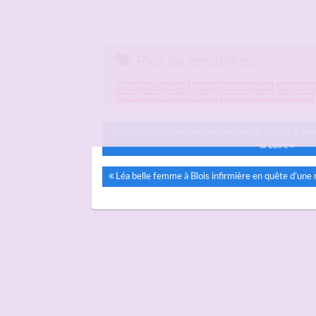
Plus de rencontres :
rencontre Chloé Laval
rencontre coquine Laval
rencontre 
rencontre relation enrichissante
rencontre relation sérieuse
Alice 27 ans infirmière cherche amour sincère à N
la Loire
Léa belle femme à Blois infirmière en quête d’une 