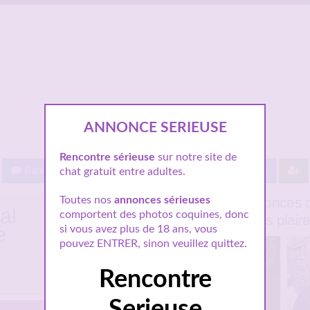
ANNONCE SERIEUSE
Rencontre sérieuse
sur notre site de
Baisez gratuit !
Proche de vous
Les villes
chat gratuit entre adultes.
Quelques annonces d
Toutes nos
annonces sérieuses
al
comportent des photos coquines, donc
pourraient vous plair
e
si vous avez plus de 18 ans, vous
pouvez ENTRER, sinon veuillez quittez.
Rencontre
Serieuse