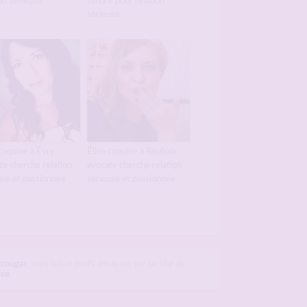
on sérieuse
tendre pour relation
sérieuse
 coquine à Évry
Élise coquine à Roubaix
te cherche relation
avocate cherche relation
use et passionnée
sérieuse et passionnée
 cougar
, crée toi un profil attrayant sur ce site de
ise
.