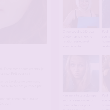
Chloé coquine à Dreux
Paulin
photographe cherche
souha
relation sérieuse et
homm
enrichissante
relati
 . Entre mes shoots créatifs, je
issante. Prêt pour ça ?
our de Laval, caméra en main,
 pas terminer ces journées par
Pauline artiste à Quimper
Paulin
connectés cherchent eux aussi
souhaite rencontrer un
souha
à créer !
homme tendre pour
homm