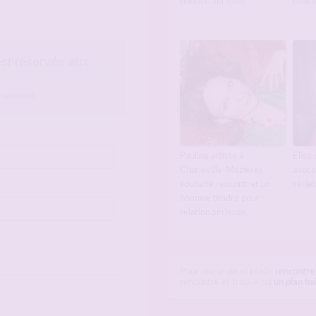
relation sérieuse
relati
Pauline artiste à
Élise
Charleville-Mézières
avoca
souhaite rencontrer un
série
homme tendre pour
relation sérieuse
Pour une vraie et réelle
rencontre
rencontre et trouve toi
un plan ba