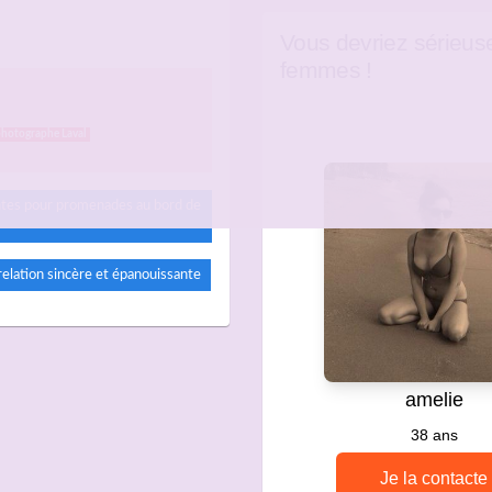
Vous devriez sérieus
femmes !
photographe Laval
antes pour promenades au bord de
relation sincère et épanouissante