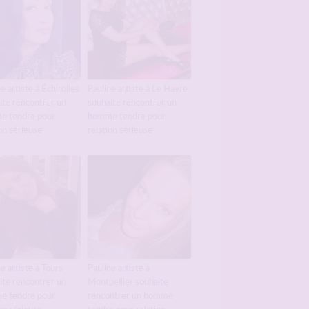
e artiste à Échirolles
Pauline artiste à Le Havre
ite rencontrer un
souhaite rencontrer un
e tendre pour
homme tendre pour
on sérieuse
relation sérieuse
e artiste à Tours
Pauline artiste à
ite rencontrer un
Montpellier souhaite
e tendre pour
rencontrer un homme