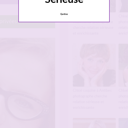
Quittez
Chloé coquine à
Chloé
 privées
Montélimar photographe
photo
cherche relation sérieuse
relati
et enrichissante
enric
Chloé coquine à Antibes
Chloé
photographe cherche
photo
relation sérieuse et
relati
enrichissante
enric