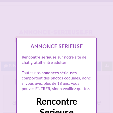
ANNONCE SERIEUSE
Rencontre sérieuse
sur notre site de
chat gratuit entre adultes.
Baisez gratuit !
Proche de vous
Les villes
Toutes nos
annonces sérieuses
comportent des photos coquines, donc
Nadia 46 ans marocaine
si vous avez plus de 18 ans, vous
divorcée à Tours à la
pouvez ENTRER, sinon veuillez quittez.
recherche d’un homme
Rencontre
arabe pour partager la vie
Serieuse