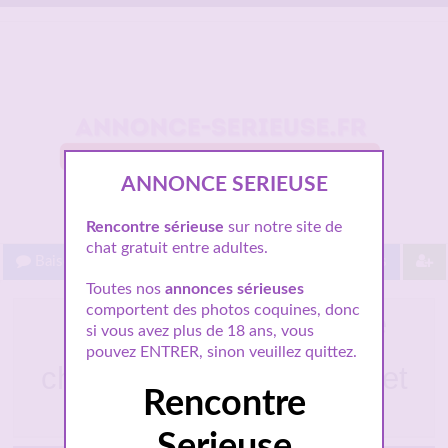
ANNONCE SERIEUSE
Rencontre sérieuse
sur notre site de
chat gratuit entre adultes.
Baisez gratuit !
Proche de vous
Les villes
Toutes nos
annonces sérieuses
comportent des photos coquines, donc
Manon jeune femme de
si vous avez plus de 18 ans, vous
Compiègne médecin
pouvez ENTRER, sinon veuillez quittez.
cherche amour véritable et
Rencontre
durable
Serieuse