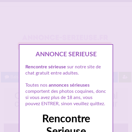
ANNONCE SERIEUSE
Rencontre sérieuse
sur notre site de
chat gratuit entre adultes.
Baisez gratuit !
Proche de vous
Les villes
Toutes nos
annonces sérieuses
comportent des photos coquines, donc
Claire journaliste à Épinal
si vous avez plus de 18 ans, vous
cherche compagnon pour
pouvez ENTRER, sinon veuillez quittez.
amour véritable
Rencontre
Epinal
Serieuse