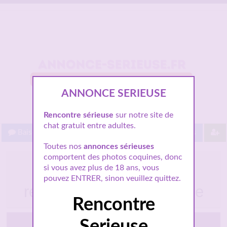
ANNONCE SERIEUSE
Rencontre sérieuse
sur notre site de
chat gratuit entre adultes.
Baisez gratuit !
Proche de vous
Les villes
Toutes nos
annonces sérieuses
comportent des photos coquines, donc
Marine professeur à
si vous avez plus de 18 ans, vous
Montauban cherche
pouvez ENTRER, sinon veuillez quittez.
relation sérieuse et douce
Rencontre
Montauban
Serieuse