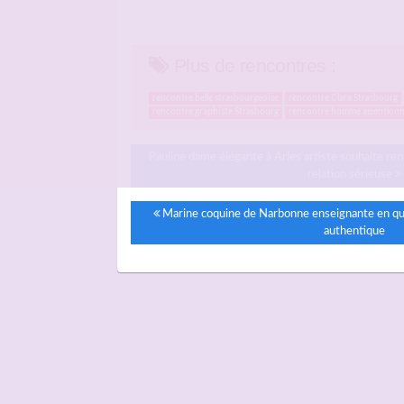
Plus de rencontres :
rencontre belle strasbourgeoise
rencontre Clara Strasbourg
rencontre graphiste Strasbourg
rencontre homme attention
Pauline dame élégante à Arles artiste souhaite r
relation sérieuse
Marine coquine de Narbonne enseignante en quê
authentique