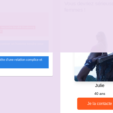
Vous devriez sérieus
femmes !
rencontre durable Strasbourg
né
encontrer un homme tendre pour
te d’une relation complice et