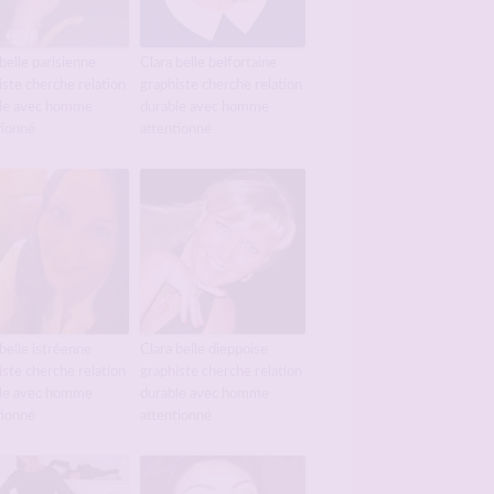
belle parisienne
Clara belle belfortaine
iste cherche relation
graphiste cherche relation
le avec homme
durable avec homme
tionné
attentionné
belle istréenne
Clara belle dieppoise
iste cherche relation
graphiste cherche relation
le avec homme
durable avec homme
tionné
attentionné