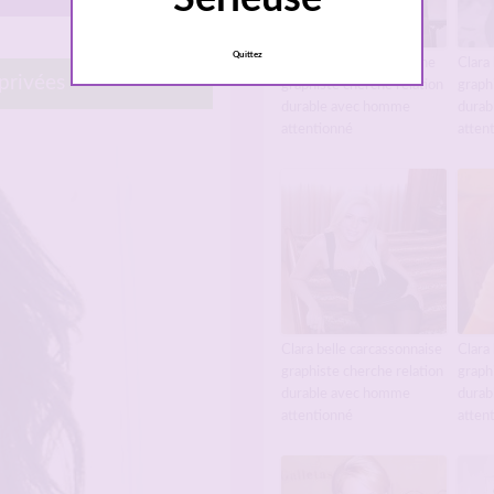
Quittez
Clara belle angoumoisine
Clara 
 privées
graphiste cherche relation
graph
durable avec homme
durab
attentionné
atten
Clara belle carcassonnaise
Clara 
graphiste cherche relation
graph
durable avec homme
durab
attentionné
atten