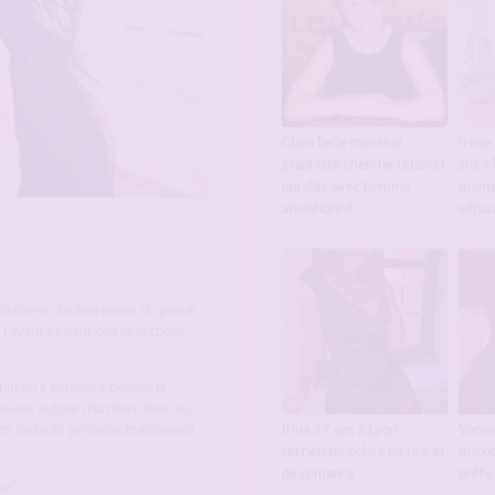
Clara belle messine
Irène
graphiste cherche relation
ans à
durable avec homme
momen
attentionné
sépar
 histoires douloureuses du passé
 l’avant et bâtir quelque chose
in ou s’extasiant devant la
ssions autour d’un bon dîner où
Irina 39 ans à Lyon
Vanes
 ces instants précieux maintenant
recherche éclats de rire et
maroc
de romance
prête
ur”.