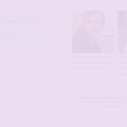
Élise coquine à Roubaix
Sophie
avocate cherche relation
cherc
sérieuse et passionnée
roman
durab
Une
femme cougar libertine
pourr
sexuelles dont tu n'as même pas id
avec elles et faire un
plan baise
!