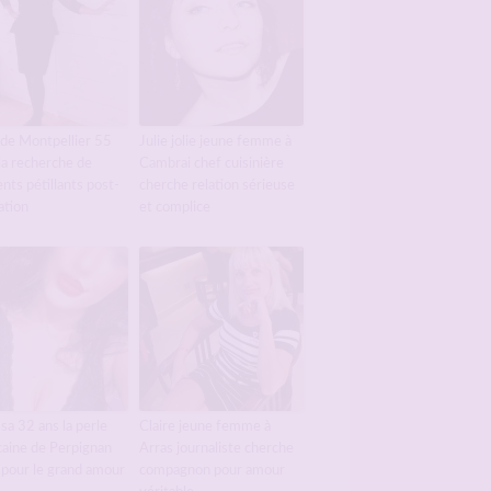
 de Montpellier 55
Julie jolie jeune femme à
 la recherche de
Cambrai chef cuisinière
ts pétillants post-
cherche relation sérieuse
ation
et complice
sa 32 ans la perle
Claire jeune femme à
aine de Perpignan
Arras journaliste cherche
 pour le grand amour
compagnon pour amour