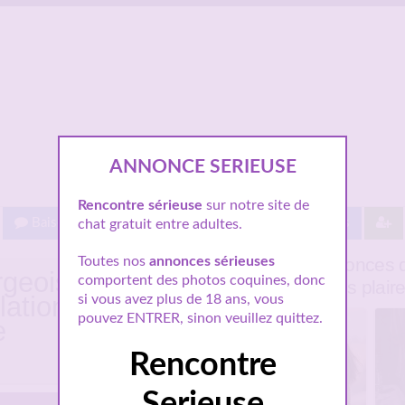
ANNONCE SERIEUSE
Rencontre sérieuse
sur notre site de
Baisez gratuit !
Proche de vous
Les villes
chat gratuit entre adultes.
Quelques annonces d
Toutes nos
annonces sérieuses
rgeoise
comportent des photos coquines, donc
pourraient vous plair
lation
si vous avez plus de 18 ans, vous
pouvez ENTRER, sinon veuillez quittez.
e
Rencontre
Serieuse